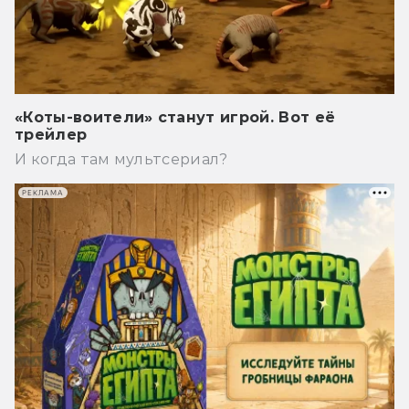
«Коты-воители» станут игрой. Вот её
трейлер
И когда там мультсериал?
РЕКЛАМА