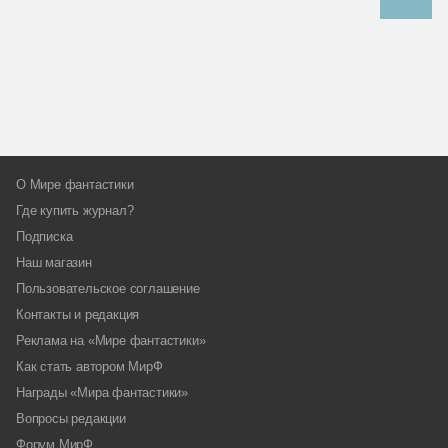
О Мире фантастики
Где купить журнал?
Подписка
Наш магазин
Пользовательское соглашение
Контакты и редакция
Реклама на «Мире фантастики»
Как стать автором МирФ
Награды «Мира фантастики»
Вопросы редакции
Форум МирФ