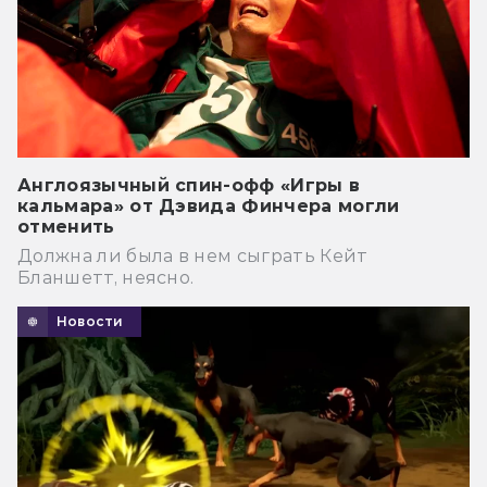
Англоязычный спин-офф «Игры в
кальмара» от Дэвида Финчера могли
отменить
Должна ли была в нем сыграть Кейт
Бланшетт, неясно.
Новости