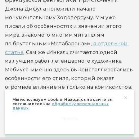
французской фантастики. Приключения 
Джона Дифула положили начало 
монументальному Ходоверсуму. Мы уже 
писали об особенностях и значении этого 
мира, знакомого многим читателям 
по брутальным «Метабаронам», 
в отдельной 
статье
. Сам же «Инкал» считается одной 
из лучших работ легендарного художника 
Мёбиуса: именно здесь выкристаллизовались 
особенности его стиля, который оказал 
огромное влияние не только на комиксистов, 
но и на тяготевших к фантастике режиссёров, 
Мы используем cookie. Находясь на сайте вы
среди которых Люк Бессон, Ридли Скотт 
соглашаетесь на
обработку персональных
данных.
и даже Джеймс Кэмерон.
Принять
Все еще ждём