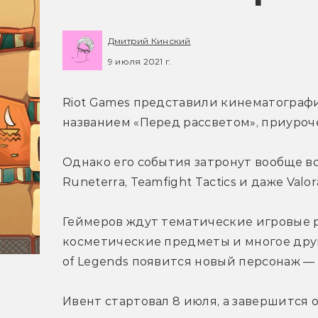
Дмитрий Кинский
9 июля 2021 г.
Riot Games представили кинематографич
названием «Перед рассветом», приуроч
Однако его события затронут вообще все 
Runeterra, Teamfight Tactics и даже Valor
Геймеров ждут тематические игровые р
косметические предметы и многое друго
of Legends появится новый персонаж —
Ивент стартовал 8 июля, а завершится он