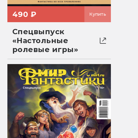
490 ₽
Купить
Спецвыпуск
«Настольные
ролевые игры»