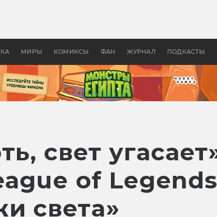
оздавались «Страшилы»:
«Одиссея» Нолана: что эт
, без которого не было
фильм сделал с Гомером и
ластелина колец»
Древней Грецией
УКА
МИРЫ
КОМИКСЫ
ФАН
ЖУРНАЛ
ПОДКАСТЫ
ть, свет угасает
ague of Legends
жи света»