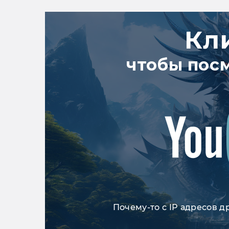
Кл
чтобы пос
Почему-то с IP адресов д