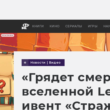
Как с
фильм
бы «В
КНИГИ
КИНО
СЕРИАЛЫ
ИГРЫ
НА
РЕКЛАМА
Новости
|
Видео
«Грядет смер
вселенной Le
ивент «Стра