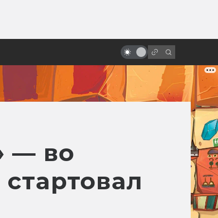
от
«Робокоп»: как родился и умер
робот-полицейский
» — во
 стартовал