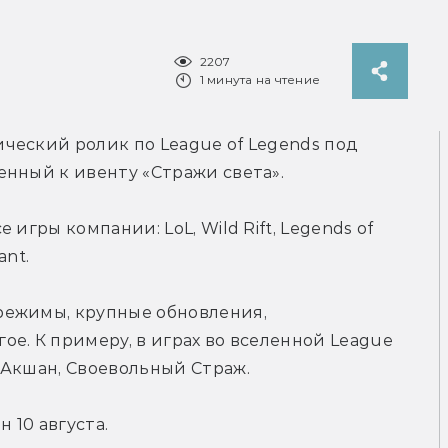
2207
1 минута на чтение
еский ролик по League of Legends под 
енный к ивенту «Стражи света».
игры компании: LoL, Wild Rift, Legends of 
ant.
ежимы, крупные обновления, 
е. К примеру, в играх во вселенной League 
 Акшан, Своевольный Страж.
 10 августа.