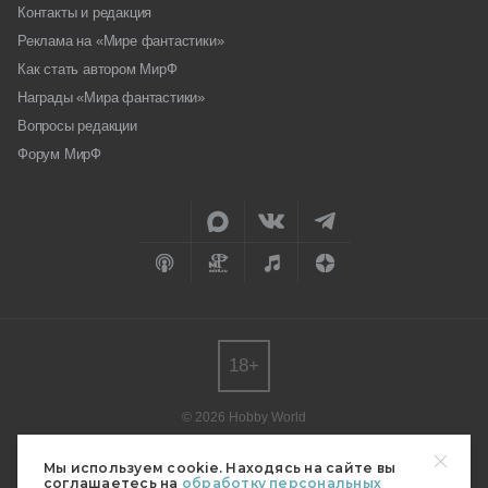
Контакты и редакция
Реклама на «Мире фантастики»
Как стать автором МирФ
Награды «Мира фантастики»
Вопросы редакции
Форум МирФ
18+
© 2026 Hobby World
Любое использование материалов допускается только с согласия
редакции.
Мы используем cookie. Находясь на сайте вы
соглашаетесь на
обработку персональных
Мнение авторов может не совпадать с мнением редакции.