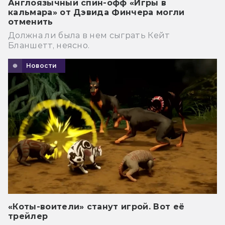
Англоязычный спин-офф «Игры в
кальмара» от Дэвида Финчера могли
отменить
Должна ли была в нем сыграть Кейт
Бланшетт, неясно.
Новости
«Коты-воители» станут игрой. Вот её
трейлер