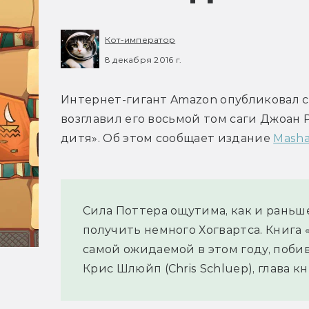
Кот-император
8 декабря 2016 г.
Интернет-гигант Amazon опубликовал спи
возглавил его восьмой том саги Джоан 
дитя». Об этом сообщает издание 
Masha
Сила Поттера ощутима, как и раньше,
получить немного Хогвартса. Книга 
самой ожидаемой в этом году, побив
Крис Шлюйп (Chris Schluep), глава 