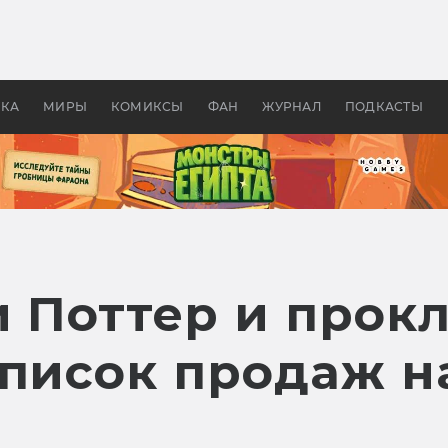
 фильмы смотреть в
Как создавались «Страшил
те 2026? В мире —
фильм, без которого не б
липсис, в России —
бы «Властелина колец»
ие комедии
УКА
МИРЫ
КОМИКСЫ
ФАН
ЖУРНАЛ
ПОДКАСТЫ
 Поттер и прок
список продаж н