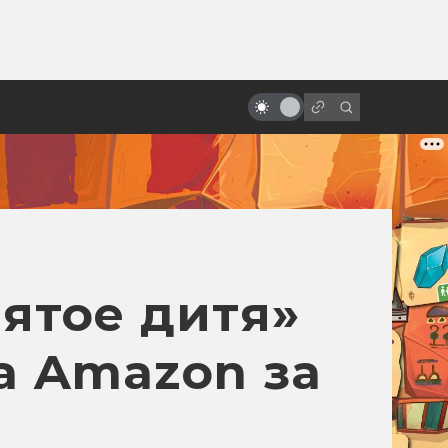
ы»:
Лучшие фильмы 2025 года:
ыло
фантастика, ужасы и атмосфера
эпохи
лятое дитя»
а Amazon за