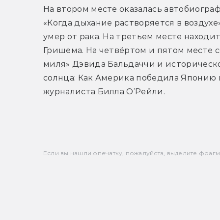
На втором месте оказалась автобиогра
«Когда дыхание растворяется в воздухе
умер от рака. На третьем месте находи
Гришема. На четвёртом и пятом месте 
миля» Дэвида Бальдаччи и историческ
солнца: Как Америка победила Японию 
журналиста Билла O’Рейли.
Если вы нашли опечатку, пожалуйста, выделите фрагмен