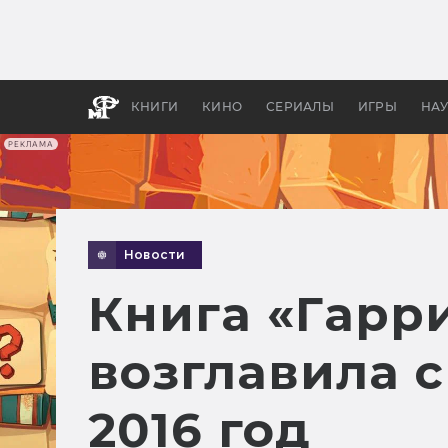
Какие
авгус
апока
детск
КНИГИ
КИНО
СЕРИАЛЫ
ИГРЫ
НА
РЕКЛАМА
Новости
Книга «Гарри
возглавила 
2016 год