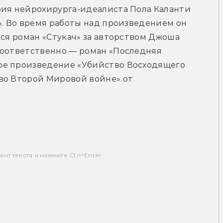
фия нейрохирурга-идеалиста Пола Каланти 
». Во время работы над произведением он 
тся роман «Стукач» за авторством Джоша 
соответственно — роман «Последняя 
ое произведение «Убийство Восходящего 
во Второй Мировой войне» от 
т текста и нажмите Ctrl+Enter.