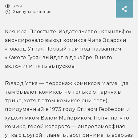
3779
2 минуты на чтение
Кря-кря. Простите. Издательство «Комильфо» 
анонсировало выход комикса Чипа Здарски 
«Говард Утка». Первый том под названием 
«Какого Гуся» выйдет в декабре. В него 
включили пять выпусков.
Говард Утка — персонаж комиксов Marvel (да, 
там бывают комиксы не только о парнях в 
трико, хотя в этом комиксе они есть), 
придуманный в 1973 году Стивом Гербером и 
художником Вэлом Мэйериком. Понятно, что 
комикс, герой которого — антропоморфная 
утка с другой планеты, воспринимать всерьёз 