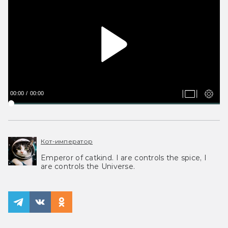
00:00
00:00
Кот-император
Emperor of catkind. I are controls the spice, I
are controls the Universe.