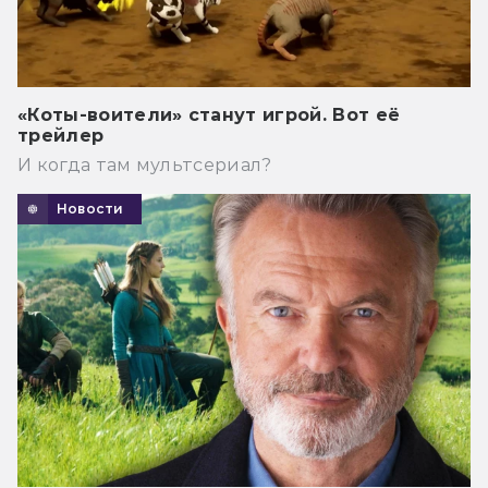
«Коты-воители» станут игрой. Вот её
трейлер
И когда там мультсериал?
Новости