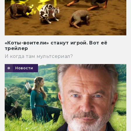
«Коты-воители» станут игрой. Вот её
трейлер
И когда там мультсериал?
Новости