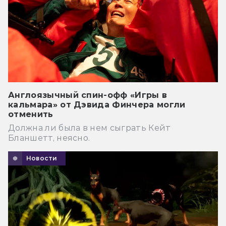
Англоязычный спин-офф «Игры в
кальмара» от Дэвида Финчера могли
отменить
Должна ли была в нем сыграть Кейт
Бланшетт, неясно.
Новости