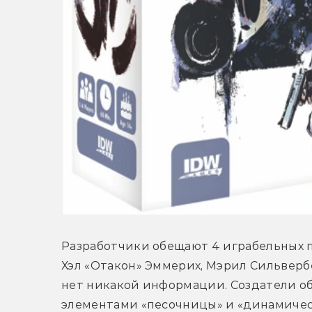
Разработчики обещают 4 играбельных п
Хэл «Отакон» Эммерих, Мэрил Сильвербё
нет никакой информации. Создатели об
элементами «песочницы» и «динамическ