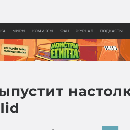
 фильмы смотреть в
Как создавались «Страшил
те 2026? В мире —
фильм, без которого не б
липсис, в России —
бы «Властелина колец»
ие комедии
УКА
МИРЫ
КОМИКСЫ
ФАН
ЖУРНАЛ
ПОДКАСТЫ
ыпустит настолк
lid