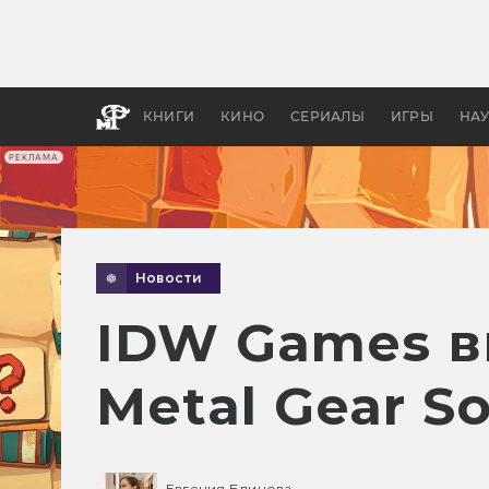
Какие
авгус
апока
детск
КНИГИ
КИНО
СЕРИАЛЫ
ИГРЫ
НА
РЕКЛАМА
Новости
IDW Games в
Metal Gear So
Евгения Блинова