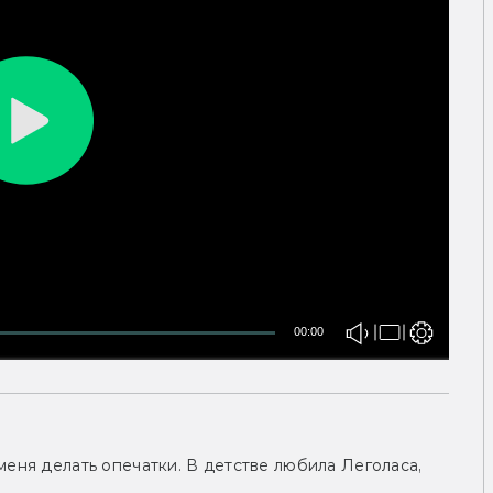
00:00
меня делать опечатки. В детстве любила Леголаса,