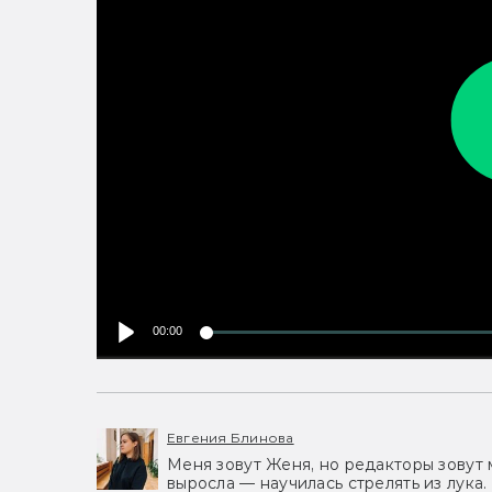
00:00
Евгения Блинова
Меня зовут Женя, но редакторы зовут 
выросла — научилась стрелять из лука.