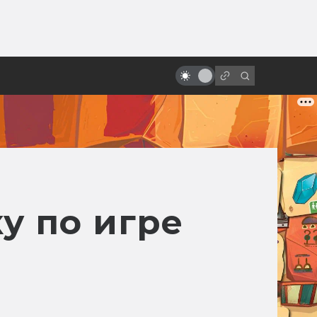
ы»:
Все фильмы про Алису
ыло
Селезнёву — от худшего к
лучшему
у по игре