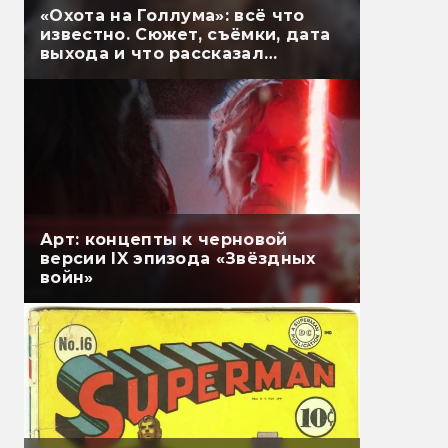
«Охота на Голлума»: всё что
известно. Сюжет, съёмки, дата
выхода и что рассказал
Гэндальф
Арт: концепты к черновой
версии IX эпизода «Звёздных
войн»