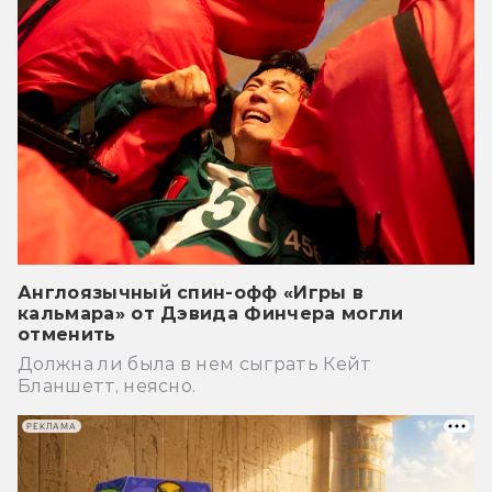
Англоязычный спин-офф «Игры в
кальмара» от Дэвида Финчера могли
отменить
Должна ли была в нем сыграть Кейт
Бланшетт, неясно.
РЕКЛАМА