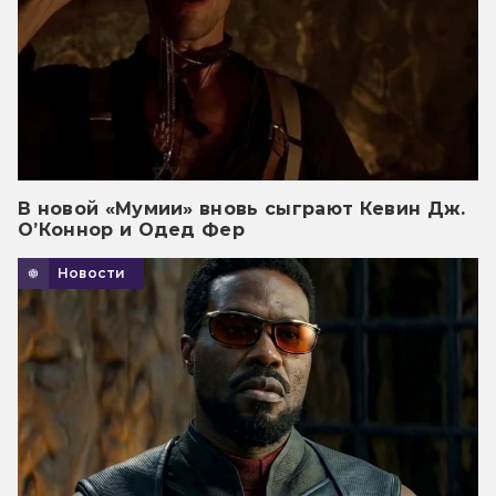
В новой «Мумии» вновь сыграют Кевин Дж.
О’Коннор и Одед Фер
Новости