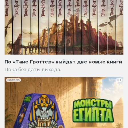
По «Тане Гроттер» выйдут две новые книги
Пока без даты выхода.
РЕКЛАМА