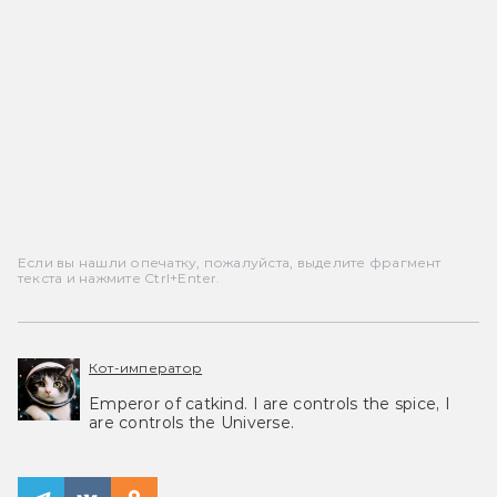
Если вы нашли опечатку, пожалуйста, выделите фрагмент
текста и нажмите Ctrl+Enter.
Кот-император
Emperor of catkind. I are controls the spice, I
are controls the Universe.