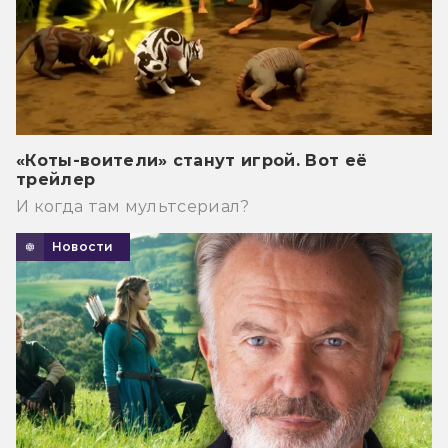
«Коты-воители» станут игрой. Вот её
трейлер
И когда там мультсериал?
Новости