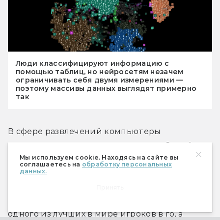
Люди классифицируют информацию с
помощью таблиц, но нейросетям незачем
ограничивать себя двумя измерениями —
поэтому массивы данных выглядят примерно
так
В сфере развлечений компьютеры 
продвинулись не хуже, чем в науке. За счёт 
Мы используем cookie. Находясь на сайте вы
машинного обучения им наконец поддались 
соглашаетесь на
обработку персональных
данных.
игры, алгоритмы выигрыша для которых 
придумать ещё сложнее, чем для шахмат. 
Принять
Недавно нейросеть AlphaGo разгромила 
одного из лучших в мире игроков в го, а 