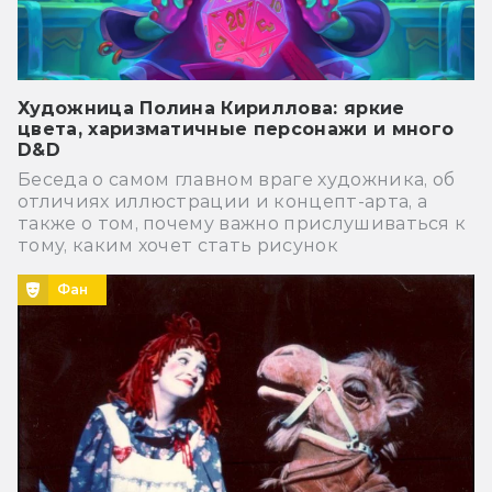
Художница Полина Кириллова: яркие
цвета, харизматичные персонажи и много
D&D
Беседа о самом главном враге художника, об
отличиях иллюстрации и концепт-арта, а
также о том, почему важно прислушиваться к
тому, каким хочет стать рисунок
Фан