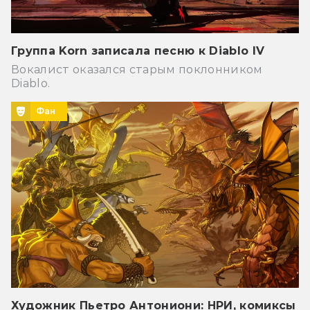
Группа Korn записала песню к Diablo IV
Вокалист оказался старым поклонником
Diablo.
Фан
Художник Пьетро Антониони: НРИ, комиксы