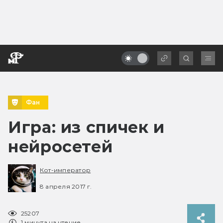
Фан
Игра: из спичек и
нейросетей
Кот-император
8 апреля 2017 г.
25207
1 минута на чтение