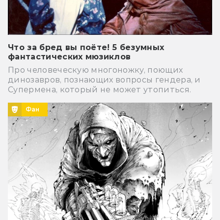
Что за бред вы поёте! 5 безумных
фантастических мюзиклов
Про человеческую многоножку, поющих
динозавров, познающих вопросы гендера, и
Супермена, который не может утопиться.
Фан