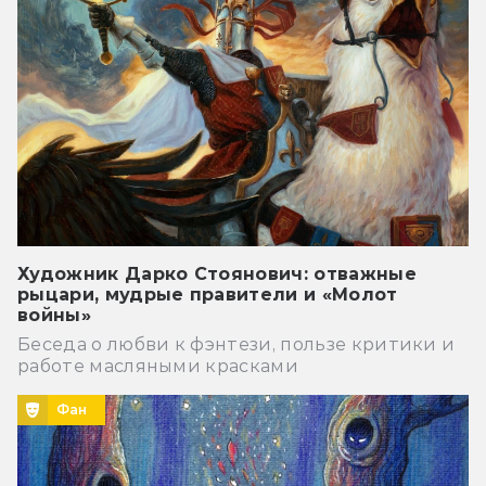
Художник Дарко Стоянович: отважные
рыцари, мудрые правители и «Молот
войны»
Беседа о любви к фэнтези, пользе критики и
работе масляными красками
Фан