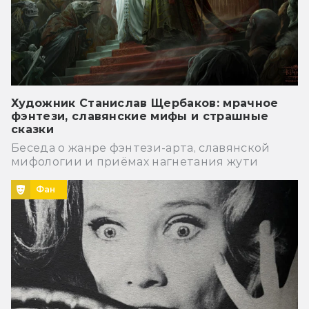
Художник Станислав Щербаков: мрачное
фэнтези, славянские мифы и страшные
сказки
Беседа о жанре фэнтези-арта, славянской
мифологии и приёмах нагнетания жути
Фан