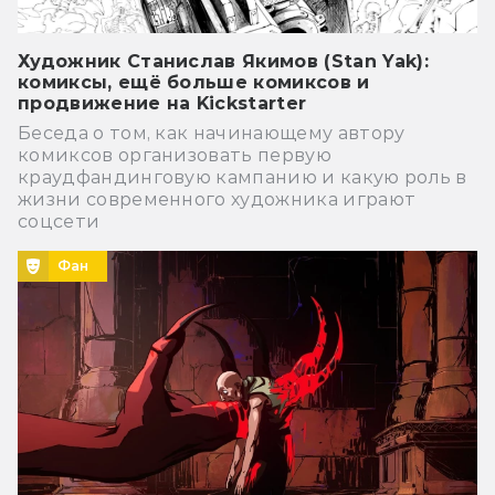
Художник Станислав Якимов (Stan Yak):
комиксы, ещё больше комиксов и
продвижение на Kickstarter
Беседа о том, как начинающему автору
комиксов организовать первую
краудфандинговую кампанию и какую роль в
жизни современного художника играют
соцсети
Фан