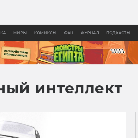
 фильмы смотреть в
Как создавались «Страшил
те 2026? В мире —
фильм, без которого не б
липсис, в России —
бы «Властелина колец»
ие комедии
УКА
МИРЫ
КОМИКСЫ
ФАН
ЖУРНАЛ
ПОДКАСТЫ
ный интеллект