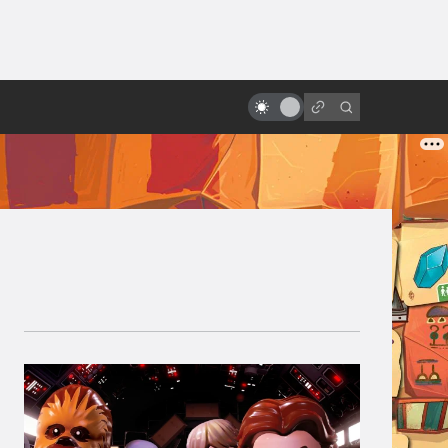
ы»:
«Последний единорог»: история
ыло
философской сказки в книгах и
кино