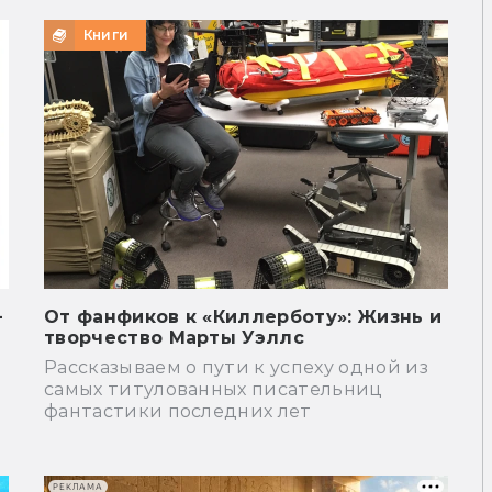
Книги
—
От фанфиков к «Киллерботу»: Жизнь и
творчество Марты Уэллс
Рассказываем о пути к успеху одной из
самых титулованных писательниц
фантастики последних лет
РЕКЛАМА