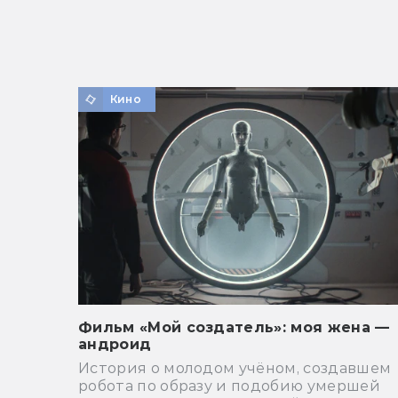
Кино
Фильм «Мой создатель»: моя жена —
андроид
История о молодом учёном, создавшем
робота по образу и подобию умершей