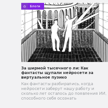
Блоги
За ширмой тысячного ли: Как
фантасты щупали нейросети за
виртуальное пузико
Как фантасты разбирались, когда
нейросети заберут нашу работу и
сколько лет осталось до появления ИИ,
способного себя осознать