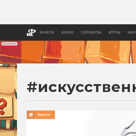
Какие
авгус
апока
детск
КНИГИ
КИНО
СЕРИАЛЫ
ИГРЫ
НА
РЕКЛАМА
#
искусствен
Книги