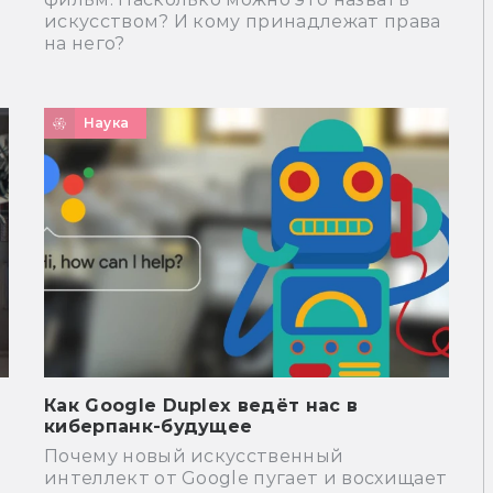
искусством? И кому принадлежат права
на него?
Наука
Как Google Duplex ведёт нас в
киберпанк-будущее
Почему новый искусственный
интеллект от Google пугает и восхищает