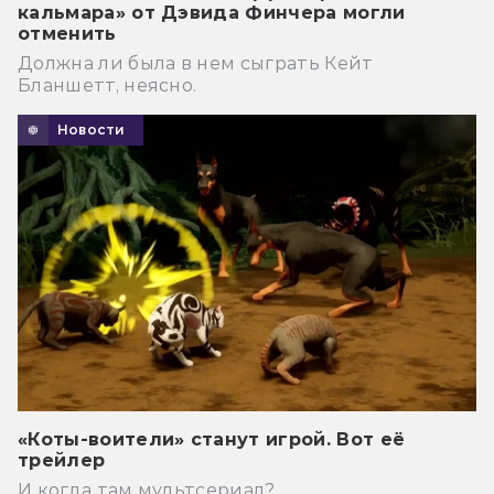
кальмара» от Дэвида Финчера могли
отменить
Должна ли была в нем сыграть Кейт
Бланшетт, неясно.
Новости
«Коты-воители» станут игрой. Вот её
трейлер
И когда там мультсериал?