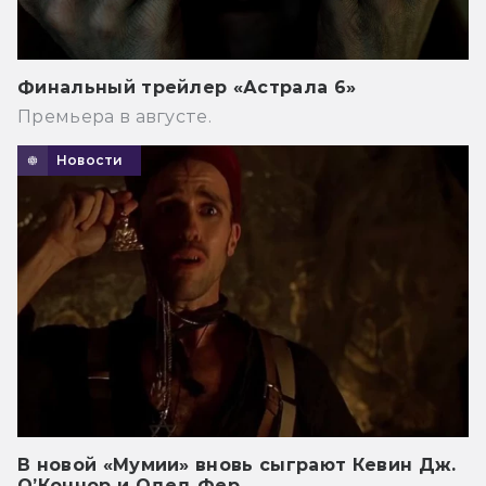
Финальный трейлер «Астрала 6»
Премьера в августе.
Новости
В новой «Мумии» вновь сыграют Кевин Дж.
О’Коннор и Одед Фер