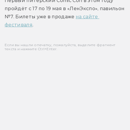
Первый питерский Comic Con в этом году 
пройдёт с 17 по 19 мая в «ЛенЭкспо», павильон 
№7. Билеты уже в продаже 
на сайте 
фестиваля
.
Если вы нашли опечатку, пожалуйста, выделите фрагмент
текста и нажмите Ctrl+Enter.