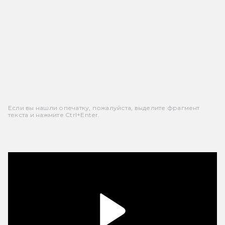
Если вы нашли опечатку, пожалуйста, выделите фрагмент
текста и нажмите Ctrl+Enter.