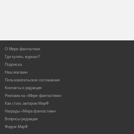
О Мире фантастики
Где купить журнал?
Подписка
Наш магазин
Пользовательское соглашение
Контакты и редакция
Реклама на «Мире фантастики»
Как стать автором МирФ
Награды «Мира фантастики»
Вопросы редакции
Форум МирФ