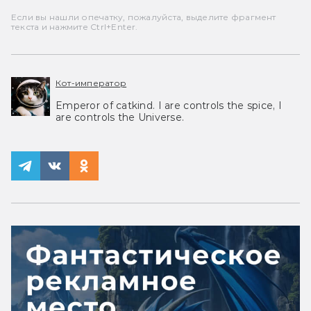
Если вы нашли опечатку, пожалуйста, выделите фрагмент
текста и нажмите Ctrl+Enter.
Кот-император
Emperor of catkind. I are controls the spice, I
are controls the Universe.