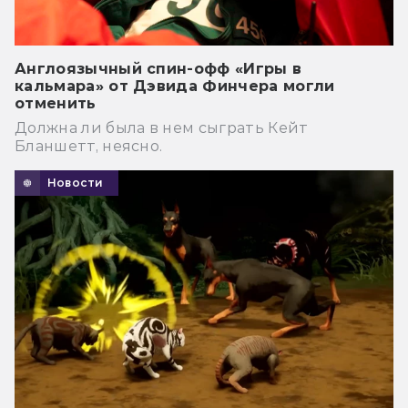
Англоязычный спин-офф «Игры в
кальмара» от Дэвида Финчера могли
отменить
Должна ли была в нем сыграть Кейт
Бланшетт, неясно.
Новости