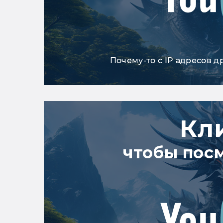
Почему-то с IP адресов д
Кл
чтобы пос