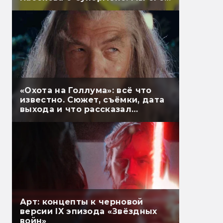
перевели
«Охота на Голлума»: всё что
известно. Сюжет, съёмки, дата
выхода и что рассказал
Гэндальф
Арт: концепты к черновой
версии IX эпизода «Звёздных
войн»