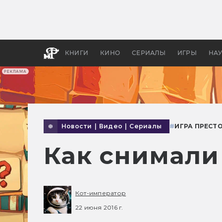
Какие
авгус
апока
детск
КНИГИ
КИНО
СЕРИАЛЫ
ИГРЫ
НА
РЕКЛАМА
Новости
|
Видео
|
Сериалы
#
ИГРА ПРЕСТ
Как снимали
Кот-император
22 июня 2016 г.