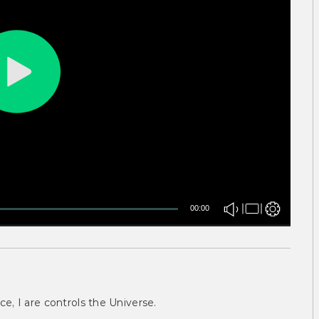
00:00
ce, I are controls the Universe.