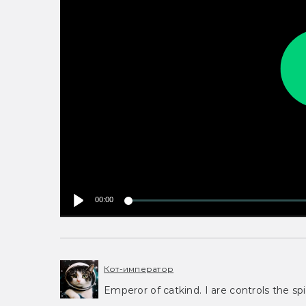
00:00
Кот-император
Emperor of catkind. I are controls the spi