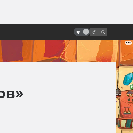
ы»:
ыло
Как появился Шрек: история
мультфильма про зелёного огра
ов»