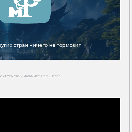
ругих стран ничего не тормозит
т текста и нажмите Ctrl+Enter.