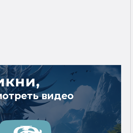
икни,
мотреть видео