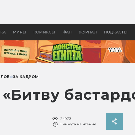
 фильмы смотреть в
Как создавались «Страшил
те 2026? В мире —
фильм, без которого не б
липсис, в России —
бы «Властелина колец»
ие комедии
УКА
МИРЫ
КОМИКСЫ
ФАН
ЖУРНАЛ
ПОДКАСТЫ
ОЛОВ
#
ЗА КАДРОМ
 «Битву бастард
24973
1 минута на чтение