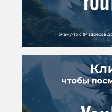
Почему-то с IP адресов д
Кл
чтобы пос