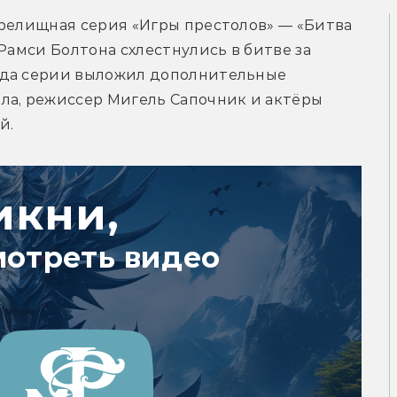
релищная серия «Игры престолов» — «Битва 
Рамси Болтона схлестнулись в битве за 
ода серии выложил дополнительные 
ла, режиссер Мигель Сапочник и актёры 
й.
икни,
мотреть видео