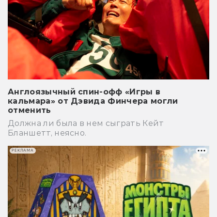
Англоязычный спин-офф «Игры в
кальмара» от Дэвида Финчера могли
отменить
Должна ли была в нем сыграть Кейт
Бланшетт, неясно.
РЕКЛАМА