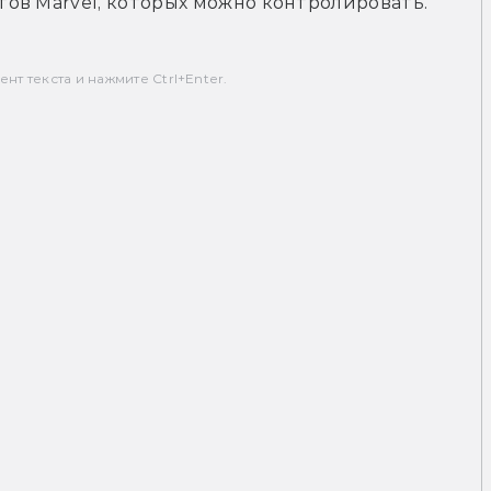
ов Marvel, которых можно контролировать.
т текста и нажмите Ctrl+Enter.