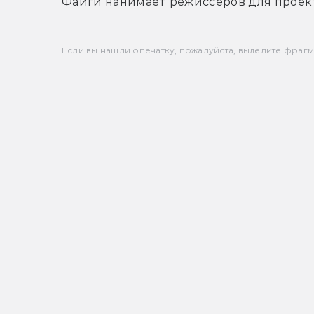
Файги нанимает режиссеров для проект
Если вы нашли опечатку, пожалуйста, выделите фрагмен