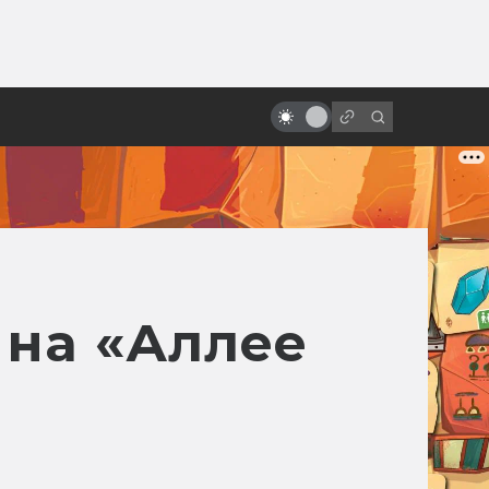
от
«Последний единорог»: история
философской сказки в книгах и
кино
 на «Аллее