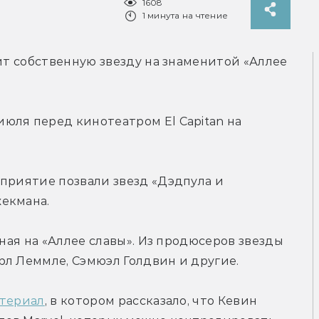
1608
1 минута на чтение
ит собственную звезду на знаменитой «Аллее 
ля перед кинотеатром El Capitan на 
приятие позвали звезд «Дэдпула и 
екмана.
нная на «Аллее славы». Из продюсеров звезды 
рл Леммле, Сэмюэл Голдвин и другие.
атериал
, в котором рассказало, что Кевин 