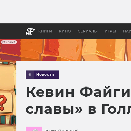
Как с
фильм
бы «В
КНИГИ
КИНО
СЕРИАЛЫ
ИГРЫ
НА
РЕКЛАМА
Новости
Кевин Файги
славы» в Го
Дмитрий Кинский