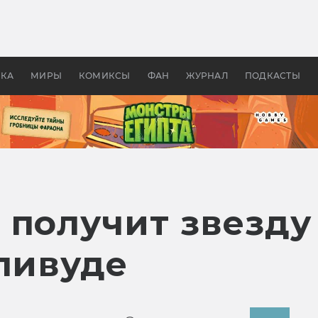
оздавались «Страшилы»:
«Одиссея» Нолана: что эт
, без которого не было
фильм сделал с Гомером и
ластелина колец»
Древней Грецией
УКА
МИРЫ
КОМИКСЫ
ФАН
ЖУРНАЛ
ПОДКАСТЫ
 получит звезду
лливуде