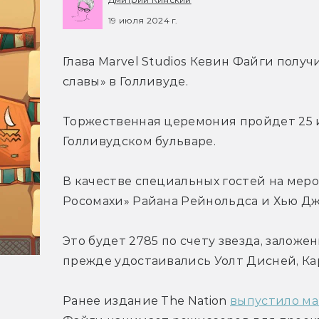
19 июля 2024 г.
Глава Marvel Studios Кевин Файги получ
славы» в Голливуде.
Торжественная церемония пройдет 25 ию
Голливудском бульваре.
В качестве специальных гостей на меро
Росомахи» Райана Рейнольдса и Хью Дж
Это будет 2785 по счету звезда, заложе
прежде удостаивались Уолт Дисней, Ка
Ранее издание The Nation 
выпустило м