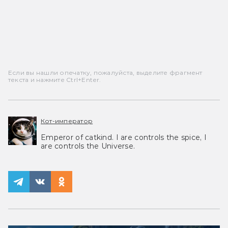
Если вы нашли опечатку, пожалуйста, выделите фрагмент
текста и нажмите Ctrl+Enter.
Кот-император
Emperor of catkind. I are controls the spice, I
are controls the Universe.