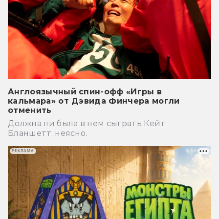
Англоязычный спин-офф «Игры в
кальмара» от Дэвида Финчера могли
отменить
Должна ли была в нем сыграть Кейт
Бланшетт, неясно.
РЕКЛАМА