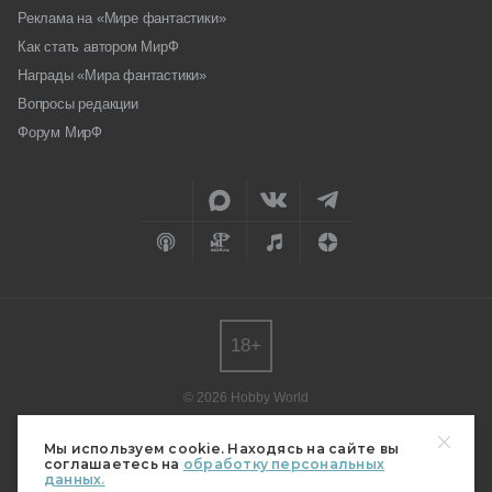
Реклама на «Мире фантастики»
Как стать автором МирФ
Награды «Мира фантастики»
Вопросы редакции
Форум МирФ
18+
© 2026 Hobby World
Любое использование материалов допускается только с согласия
редакции.
Мы используем cookie. Находясь на сайте вы
соглашаетесь на
обработку персональных
Мнение авторов может не совпадать с мнением редакции.
данных.
Свидетельство о регистрации СМИ серия Эл № ФС77-82485