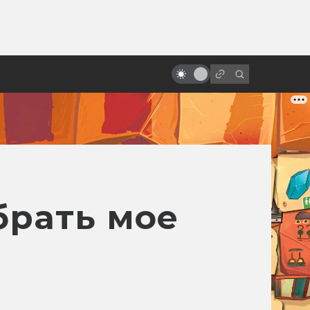
от
10 фильмов в жанре уся. Что
посмотреть перед выходом
«Шан-Чи и легенды десяти
колец»
брать мое