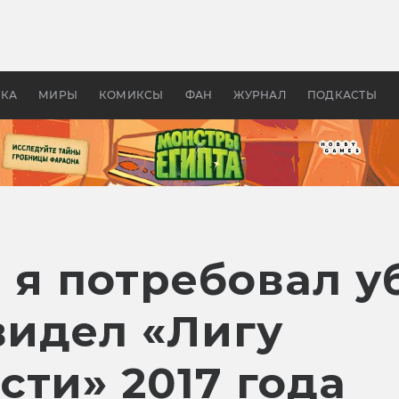
оздавались «Страшилы»:
«Одиссея» Нолана: что эт
, без которого не было
фильм сделал с Гомером и
ластелина колец»
Древней Грецией
УКА
МИРЫ
КОМИКСЫ
ФАН
ЖУРНАЛ
ПОДКАСТЫ
 я потребовал у
видел «Лигу
ти» 2017 года