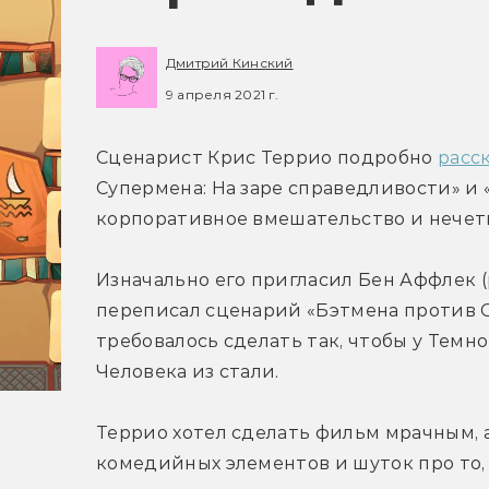
Дмитрий Кинский
9 апреля 2021 г.
Сценарист Крис Террио подробно 
расс
Супермена: На заре справедливости» и 
корпоративное вмешательство и нечет
Изначально его пригласил Бен Аффлек (р
переписал сценарий «Бэтмена против Су
требовалось сделать так, чтобы у Темн
Человека из стали.
Террио хотел сделать фильм мрачным, а
комедийных элементов и шуток про то, 