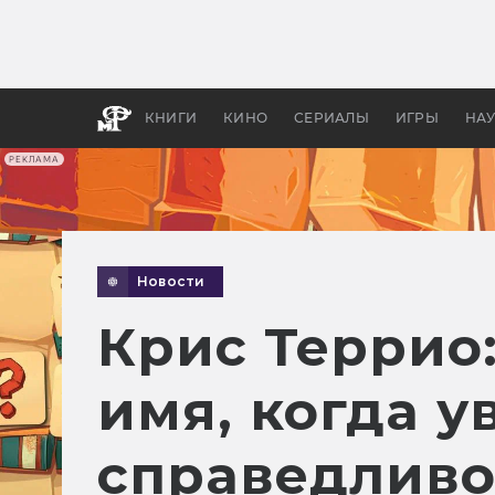
Как с
фильм
бы «В
КНИГИ
КИНО
СЕРИАЛЫ
ИГРЫ
НА
РЕКЛАМА
Новости
Крис Террио:
имя, когда у
справедливос