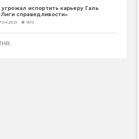
 угрожал испортить карьеру Галь
«Лиги справедливости»
7.04.2021
1310
THR.