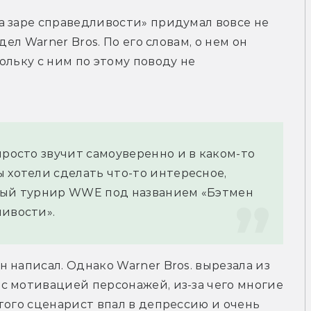
 заре справедливости» придумал вовсе не 
ел Warner Bros. По его словам, о нем он 
льку с ним по этому поводу не 
просто звучит самоуверенно и в каком-то 
 хотели сделать что-то интересное, 
ный турнир WWE под названием «Бэтмен 
ливости».
 написал. Однако Warner Bros. вырезала из 
 мотивацией персонажей, из-за чего многие 
того сценарист впал в депрессию и очень 