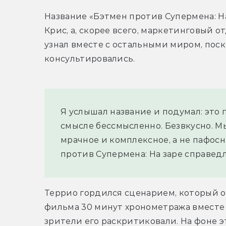
Название «Бэтмен против Супермена: На
Крис, а, скорее всего, маркетинговый отд
узнал вместе с остальными миром, поско
консультировались.
Я услышал название и подумал: это 
смысле бессмысленно. Безвкусно. Мы
мрачное и комплексное, а не пафос
против Супермена: На заре справед
Террио гордился сценарием, который он
фильма 30 минут хронометража вместе с
зрители его раскритиковали. На фоне э