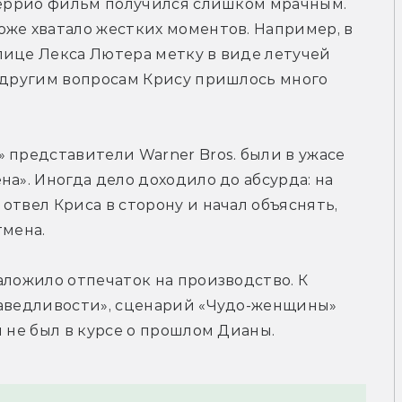
Террио фильм получился слишком мрачным. 
же хватало жестких моментов. Например, в 
ице Лекса Лютера метку в виде летучей 
 другим вопросам Крису пришлось много 
 представители Warner Bros. были в ужасе 
а». Иногда дело доходило до абсурда: на 
твел Криса в сторону и начал объяснять, 
тмена.
аложило отпечаток на производство. К 
раведливости», сценарий «Чудо-женщины» 
м не был в курсе о прошлом Дианы.