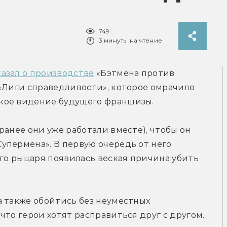
749
3 минуты на чтение
казал о производстве
 «Бэтмена против 
«Лиги справедливости», которое омрачило 
кое видение будущего франшизы.
анее они уже работали вместе), чтобы он 
пермена». В первую очередь от него 
ого рыцаря появилась веская причина убить 
 также обойтись без неуместных 
что герои хотят расправиться друг с другом.