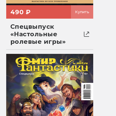
490 ₽
Купить
Спецвыпуск
«Настольные
ролевые игры»