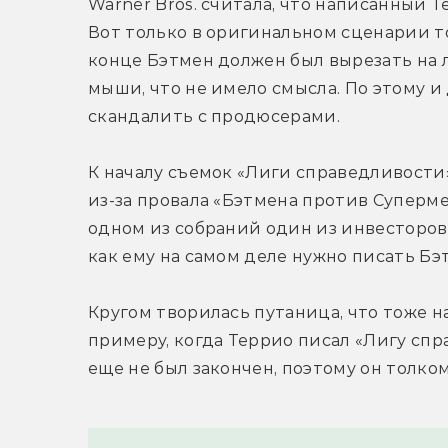
Warner Bros. считала, что написанный 
Вот только в оригинальном сценарии то
конце Бэтмен должен был вырезать на л
мыши, что не имело смысла. По этому и
скандалить с продюсерами.
К началу съемок «Лиги справедливости»
из-за провала «Бэтмена против Супермен
одном из собраний один из инвесторов о
как ему на самом деле нужно писать Бэ
Кругом творилась путаница, что тоже н
примеру, когда Террио писал «Лигу сп
еще не был закончен, поэтому он толко