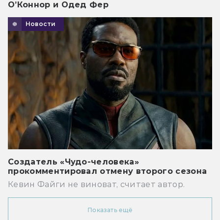
О’Коннор и Одед Фер
Новости
Создатель «Чудо-человека»
прокомментировал отмену второго сезона
Кевин Файги не виноват, считает автор.
Показать ещё