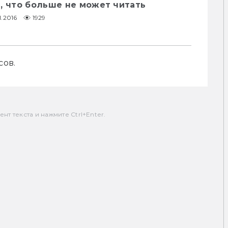
, что больше не может читать
1.2016
1929
т текста и нажмите Ctrl+Enter.