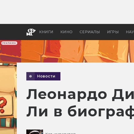
Какие
авгус
апока
детск
КНИГИ
КИНО
СЕРИАЛЫ
ИГРЫ
НА
РЕКЛАМА
Новости
Леонардо Ди
Ли в биогра
Кот-император