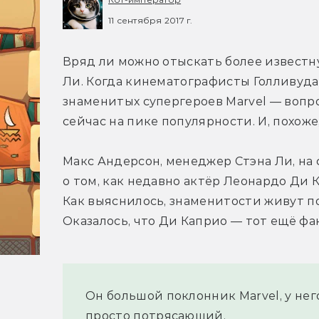
11 сентября 2017 г.
Вряд ли можно отыскать более известну
Ли. Когда кинематографисты Голливуда
знаменитых супергероев Marvel — вопро
сейчас на пике популярности. И, похоже
Макс Андерсон, менеджер Стэна Ли, на 
о том, как недавно актёр Леонардо Ди К
Как выяснилось, знаменитости живут по 
Оказалось, что Ди Каприо — тот ещё фа
Он большой поклонник Marvel, у него
просто потрясающий.