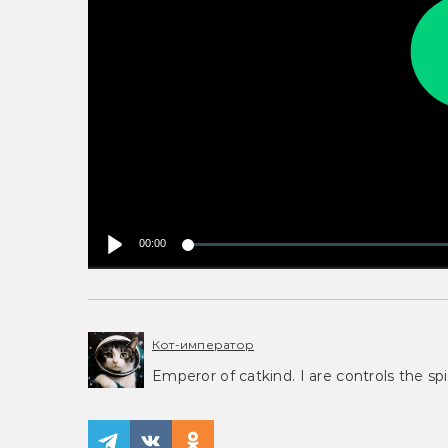
00:00
Кот-император
Emperor of catkind. I are controls the spi