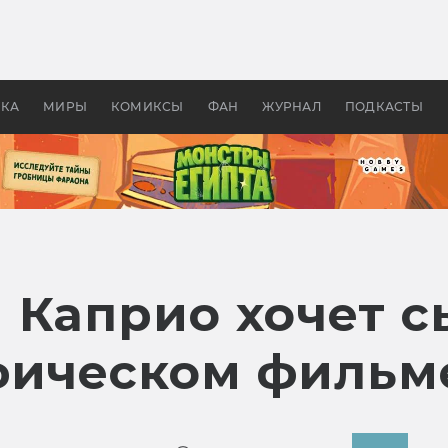
 фильмы смотреть в
Как создавались «Страшил
те 2026? В мире —
фильм, без которого не б
липсис, в России —
бы «Властелина колец»
ие комедии
УКА
МИРЫ
КОМИКСЫ
ФАН
ЖУРНАЛ
ПОДКАСТЫ
 Каприо хочет с
фическом фильм