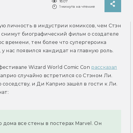
1807
1 минута на чтение
ю личность в индустрии комиксов, чем Стэн 
 снимут биографический фильм о создателе 
с времени, тем более что супергероика 
, у нас появился кандидат на главную роль.
фестивале Wizard World Comic Con 
рассказал
априо случайно встретился со Стэном Ли. 
соседству, и Ди Каприо зашёл в гости к Ли. 
нат:
 дома все стены в постерах Marvel. Он 