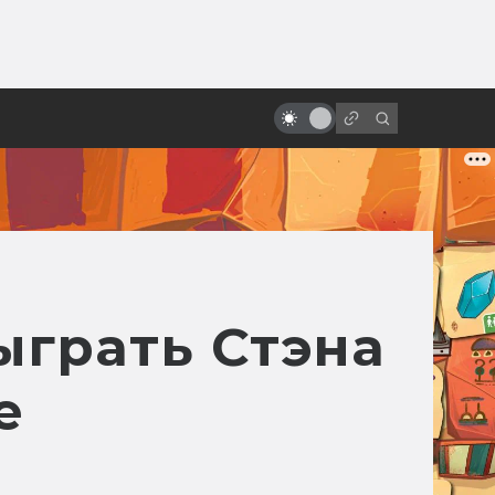
ы»:
Какими могли быть «Хребты
ыло
безумия» Гильермо Дель Торо:
читаем сценарии
ыграть Стэна
е