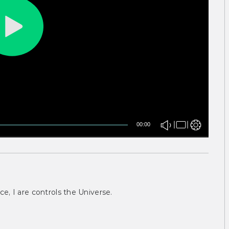
00:00
ce, I are controls the Universe.