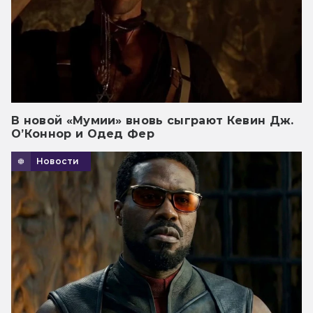
В новой «Мумии» вновь сыграют Кевин Дж.
О’Коннор и Одед Фер
Новости