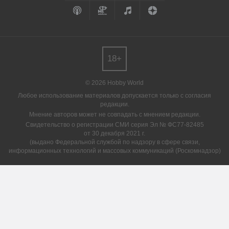
18+
© 2026 Hobby World
Любое использование материалов допускается только с согласия
редакции.
Мнение авторов может не совпадать с мнением редакции.
Свидетельство о регистрации СМИ серия Эл № ФС77-82485
от 30 декабря 2021 г.
(выдано Федеральной службой по надзору в сфере связи,
информационных технологий и массовых коммуникаций (Роскомнадзор)