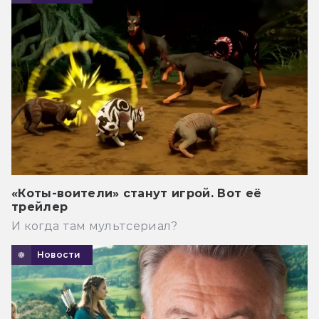
«Коты-воители» станут игрой. Вот её
трейлер
И когда там мультсериал?
Новости