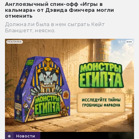
Англоязычный спин-офф «Игры в
кальмара» от Дэвида Финчера могли
отменить
Должна ли была в нем сыграть Кейт
Бланшетт, неясно.
РЕКЛАМА
Новости