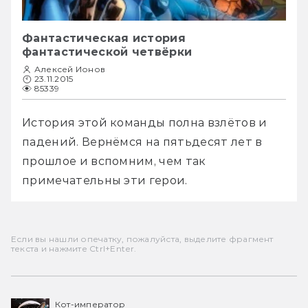
Фантастическая история
фантастической четвёрки
Алексей Ионов
23.11.2015
85339
История этой команды полна взлётов и 
падений. Вернёмся на пятьдесят лет в 
прошлое и вспомним, чем так 
примечательны эти герои.
Если вы нашли опечатку, пожалуйста, выделите фрагмент
текста и нажмите Ctrl+Enter.
Кот-император