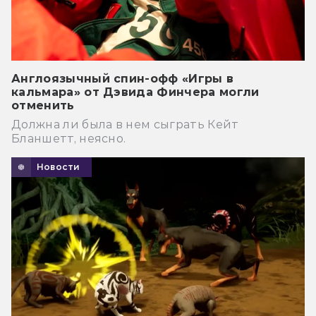
Англоязычный спин-офф «Игры в
кальмара» от Дэвида Финчера могли
отменить
Должна ли была в нем сыграть Кейт
Бланшетт, неясно.
Новости