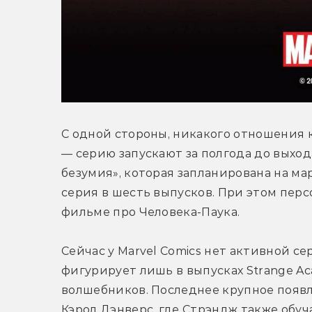
С одной стороны, никакого отношения к
— серию запускают за полгода до выход
безумия», которая запланирована на ма
серия в шесть выпусков. При этом перс
фильме про Человека-Паука.
Сейчас у Marvel Comics нет активной се
фигурирует лишь в выпусках Strange Ac
волшебников. Последнее крупное появле
Кэрол Дэнверс, где Стрэндж также обуча