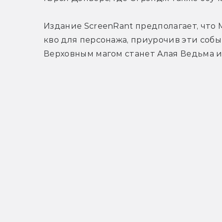
Издание ScreenRant предполагает, что 
кво для персонажа, приурочив эти собы
Верховным магом станет Алая Ведьма и