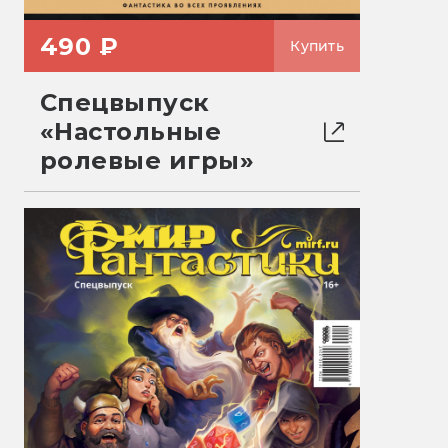
490 ₽
Купить
Спецвыпуск
«Настольные
ролевые игры»