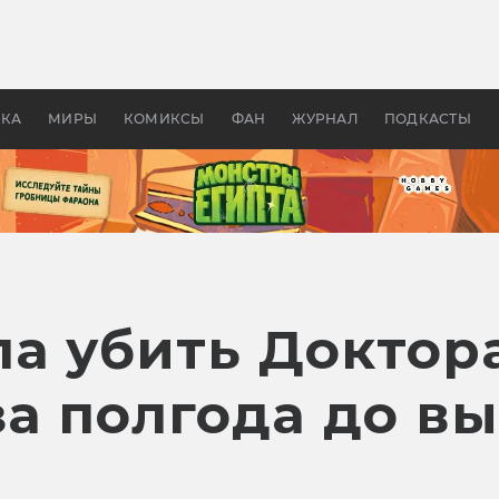
оздавались «Страшилы»:
«Одиссея» Нолана: что эт
, без которого не было
фильм сделал с Гомером и
ластелина колец»
Древней Грецией
УКА
МИРЫ
КОМИКСЫ
ФАН
ЖУРНАЛ
ПОДКАСТЫ
ла убить Доктор
а полгода до в