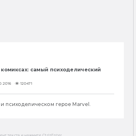
 комиксах: самый психоделический
0.2016
120471
и психоделическом герое Marvel.
т текста и нажмите Ctrl+Enter.