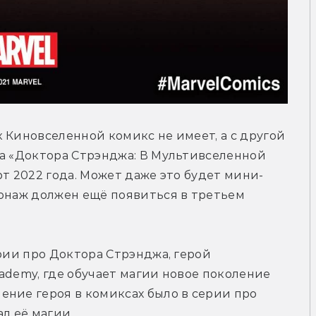
 Киновселенной комикс не имеет, а с другой 
а «Доктора Стрэнджа: В Мультивселенной 
рт 2022 года. Может даже это будет мини-
онаж должен ещё появиться в третьем 
рии про Доктора Стрэнджа, герой 
ademy, где обучает магии новое поколение 
ние героя в комиксах было в серии про 
л её магии.