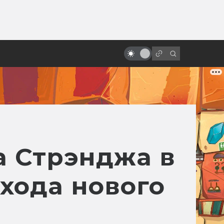
от
«Сталкер» Тарковского: князь
Мышкин в Зоне Посещения
а Стрэнджа в
ыхода нового