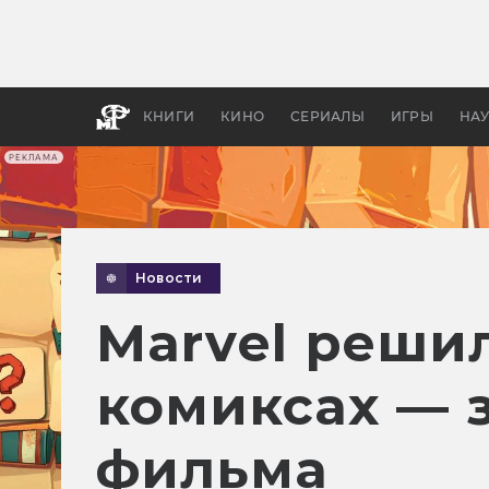
Как с
фильм
бы «В
КНИГИ
КИНО
СЕРИАЛЫ
ИГРЫ
НА
РЕКЛАМА
Новости
Marvel реши
комиксах — з
фильма