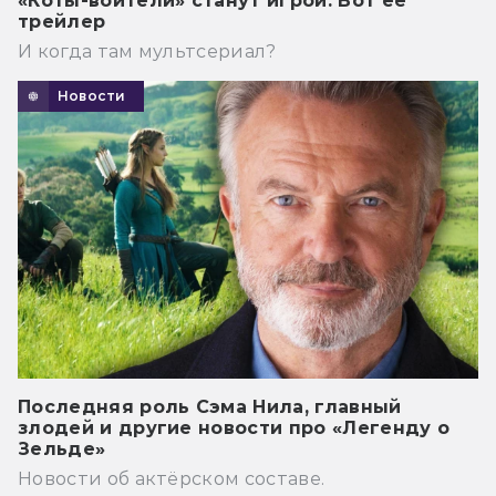
«Коты-воители» станут игрой. Вот её
трейлер
И когда там мультсериал?
Новости
Последняя роль Сэма Нила, главный
злодей и другие новости про «Легенду о
Зельде»
Новости об актёрском составе.