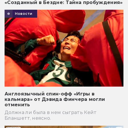
«Созданный в Бездне: Тайна пробуждения»
Новости
Англоязычный спин-офф «Игры в
кальмара» от Дэвида Финчера могли
отменить
Должна ли была в нем сыграть Кейт
Бланшетт, неясно.