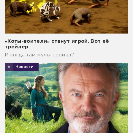
«Коты-воители» станут игрой. Вот её
трейлер
И когда там мультсериал?
Новости