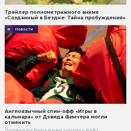
Трейлер полнометражного аниме
«Созданный в Бездне: Тайна пробуждения»
Новости
Англоязычный спин-офф «Игры в
кальмара» от Дэвида Финчера могли
отменить
Должна ли была в нем сыграть Кейт