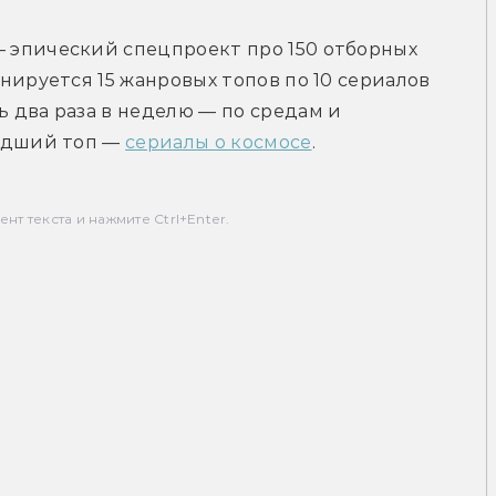
— эпический спецпроект про 150 отборных 
нируется 15 жанровых топов по 10 сериалов 
два раза в неделю — по средам и 
едший топ — 
сериалы о космосе
.
т текста и нажмите Ctrl+Enter.