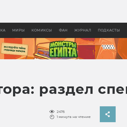
 фильмы смотреть в
Как создавались «Страшил
те 2026? В мире —
фильм, без которого не б
липсис, в России —
бы «Властелина колец»
ие комедии
УКА
МИРЫ
КОМИКСЫ
ФАН
ЖУРНАЛ
ПОДКАСТЫ
тора: раздел сп
2478
1 минута на чтение