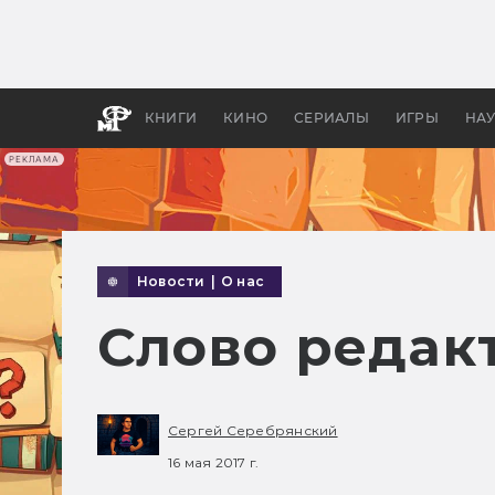
Какие
авгус
апока
детск
КНИГИ
КИНО
СЕРИАЛЫ
ИГРЫ
НА
РЕКЛАМА
Новости
|
О нас
Слово редак
Сергей Серебрянский
16 мая 2017 г.