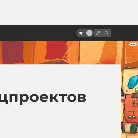
ы»:
«Человек-паук»: неснятые
ыло
экранизации и история фильма
Рэйми
ецпроектов