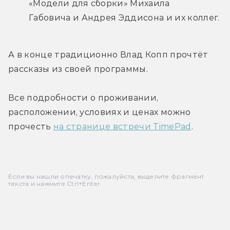
«Модели для сборки» Михаила 
Габовича и Андрея Эддисона и их коллег.
А в конце традиционно Влад Копп прочтёт 
рассказы из своей программы.
Все подробности о проживании, 
расположении, условиях и ценах можно 
прочесть 
на странице встречи TimePad
.   
Если вы нашли опечатку, пожалуйста, выделите фрагмент
текста и нажмите Ctrl+Enter.