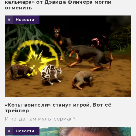
кальмара» от Дэвида Финчера могли
отменить
Новости
«Коты-воители» станут игрой. Вот её
трейлер
И когда там мультсериал?
Новости