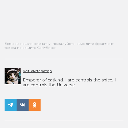
Если вы нашли опечатку, пожалуйста, выделите фрагмент
текста и нажмите Ctrl+Enter.
Кот-император
Emperor of catkind. I are controls the spice, I
are controls the Universe.