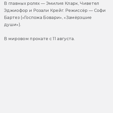
В главных ролях — Эмилия Кларк, Чиветел 
Эджиофор и Розали Крейг. Режиссёр — Софи 
Бартез («Госпожа Бовари», «Замёрзшие 
души»).
В мировом прокате с 11 августа.