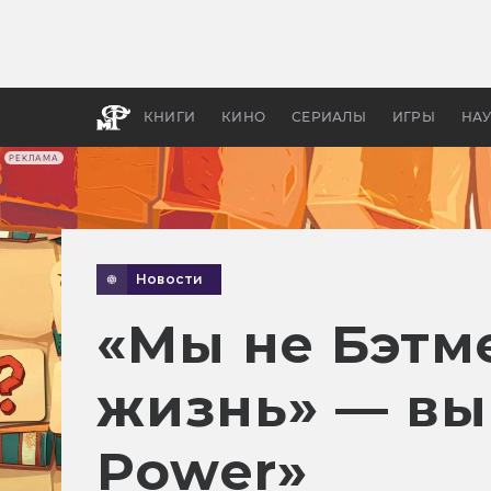
Как с
фильм
бы «В
КНИГИ
КИНО
СЕРИАЛЫ
ИГРЫ
НА
РЕКЛАМА
Новости
«Мы не Бэтме
жизнь» — вы
Power»