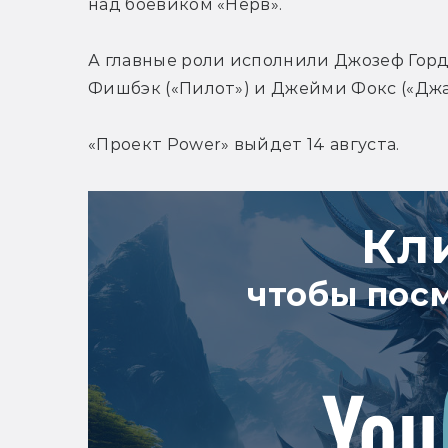
над боевиком «Нерв».
А главные роли исполнили Джозеф Гордо
Фишбэк («Пилот») и Джейми Фокс («Дж
«Проект Power» выйдет 14 августа.
Кл
чтобы пос