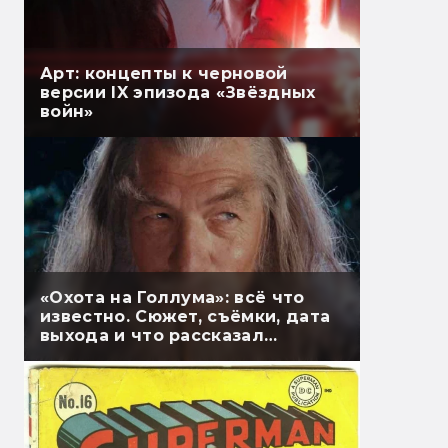
Арт: концепты к черновой
версии IX эпизода «Звёздных
войн»
«Охота на Голлума»: всё что
известно. Сюжет, съёмки, дата
выхода и что рассказал
Гэндальф