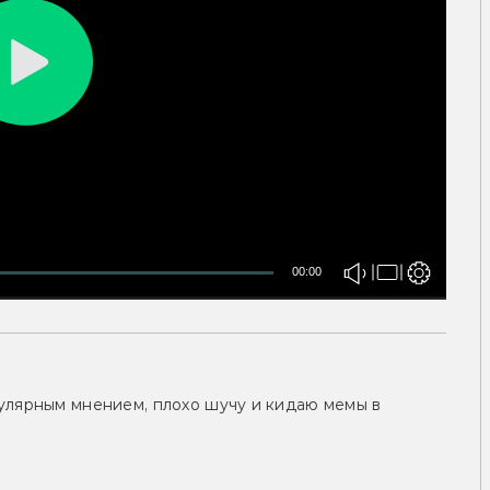
00:00
улярным мнением, плохо шучу и кидаю мемы в