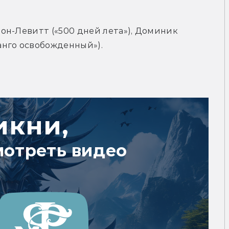
н-Левитт («500 дней лета»), Доминик 
анго освобожденный»).
икни,
мотреть видео