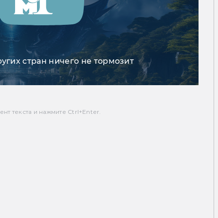
ругих стран ничего не тормозит
т текста и нажмите Ctrl+Enter.