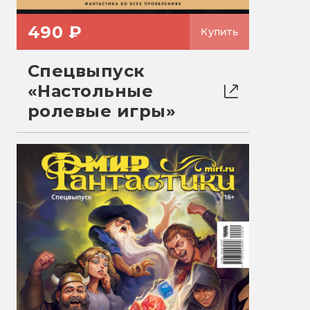
490 ₽
Купить
Спецвыпуск
«Настольные
ролевые игры»