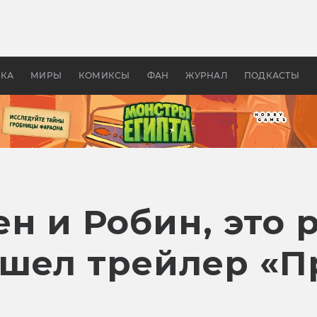
оздавались «Страшилы»:
«Одиссея» Нолана: что эт
, без которого не было
фильм сделал с Гомером и
ластелина колец»
Древней Грецией
УКА
МИРЫ
КОМИКСЫ
ФАН
ЖУРНАЛ
ПОДКАСТЫ
н и Робин, это 
шел трейлер «П