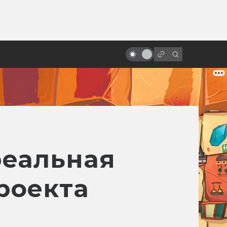
от
Фильму «Троя» — 20 лет! Прошёл
ли он проверку временем?
реальная
роекта