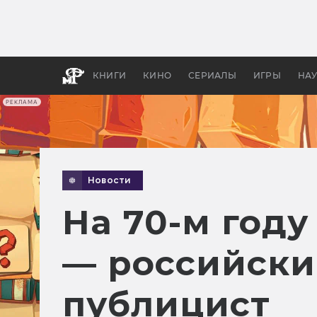
Какие
авгус
апока
детск
КНИГИ
КИНО
СЕРИАЛЫ
ИГРЫ
НА
РЕКЛАМА
Новости
На 70-м год
— российски
публицист