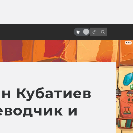
ы»:
ыло
Лучшие исекаи в кино и
сериалах Азии
ан Кубатиев
еводчик и