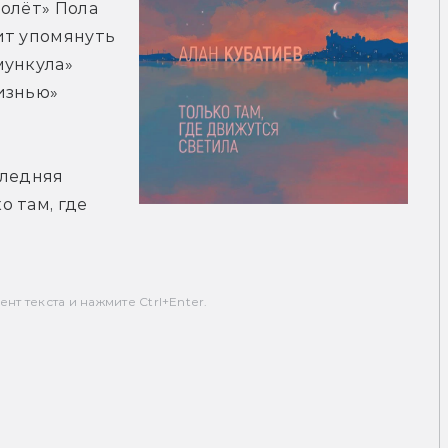
олёт» Пола 
т упомянуть 
ункула» 
изнью» 
ледняя 
 там, где 
т текста и нажмите Ctrl+Enter.