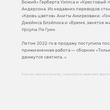
Божий» Герберта Уэллса и «Крестовый п
Андерсона. Из недавних переводов стои
«Кровь цветов» Аниты Амирезвани, «Гом
Джеймса Блэйлока и «Время, занятое ж
Урсулы Ле Гуин.
Летом 2022-го в продажу поступила пос
прижизненная работа — сборник «Только
движутся светила...».
Если вы нашли опечатку, пожалуйста, выделите фрагмен