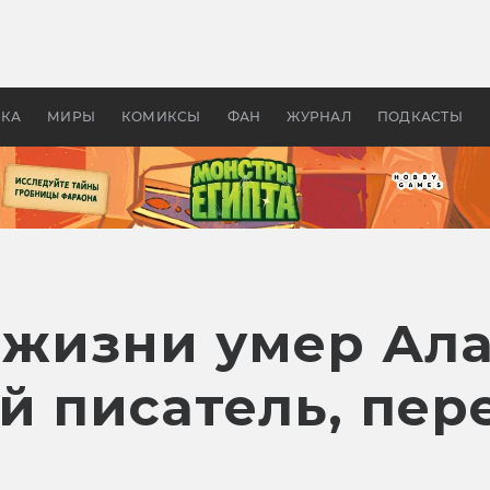
 фильмы смотреть в
Как создавались «Страшил
те 2026? В мире —
фильм, без которого не б
липсис, в России —
бы «Властелина колец»
ие комедии
УКА
МИРЫ
КОМИКСЫ
ФАН
ЖУРНАЛ
ПОДКАСТЫ
у жизни умер Ал
й писатель, пер