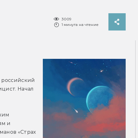
3009
1 минута на чтение
— российский 
цист. Начал 
ким 
м и 
манов «Страх 