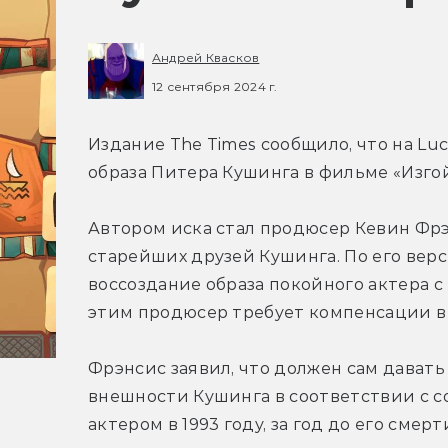
Андрей Квасков
12 сентября 2024 г.
Издание The Times сообщило, что на Luca
образа Питера Кушинга в фильме «Изгой
Автором иска стал продюсер Кевин Фрэ
старейших друзей Кушинга. По его верси
воссоздание образа покойного актера с
этим продюсер требует компенсации в 
Фрэнсис заявил, что должен сам давать
внешности Кушинга в соответствии с с
актером в 1993 году, за год до его смерти