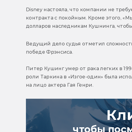
Disney настояла, что компании не требу
контракта с покойным. Кроме этого, «М
долларов наследникам Кушнинга, чтобы
Ведущий дело судья отметил сложность 
победе 
Фрэнсиса
.
Питер Кушинг умер от рака легких в 199
роли Таркина в 
«Изгое-один» была 
испо
на лицо актера Гая Генри.
Кл
чтобы пос