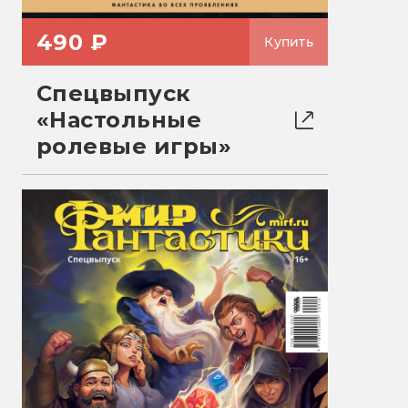
490 ₽
Купить
Спецвыпуск
«Настольные
ролевые игры»