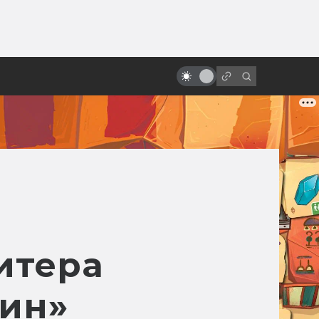
ы»:
Лучшие русские фильмы после
ыло
«Ночного дозора»: фантастика,
фэнтези и мистика
итера
дин»