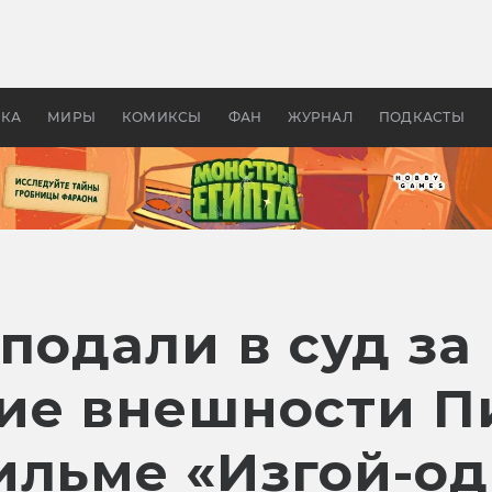
 фильмы смотреть в
Как создавались «Страшил
те 2026? В мире —
фильм, без которого не б
липсис, в России —
бы «Властелина колец»
ие комедии
УКА
МИРЫ
КОМИКСЫ
ФАН
ЖУРНАЛ
ПОДКАСТЫ
 подали в суд за
ие внешности П
ильме «Изгой-о