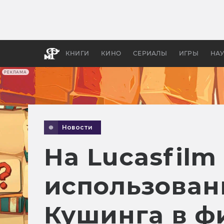
Какие
авгус
апока
детск
КНИГИ
КИНО
СЕРИАЛЫ
ИГРЫ
НА
РЕКЛАМА
Новости
На Lucasfilm
использован
Кушинга в ф