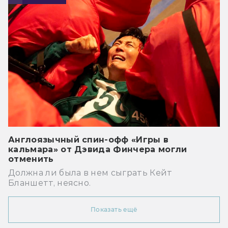
Англоязычный спин-офф «Игры в
кальмара» от Дэвида Финчера могли
отменить
Должна ли была в нем сыграть Кейт
Бланшетт, неясно.
Показать ещё