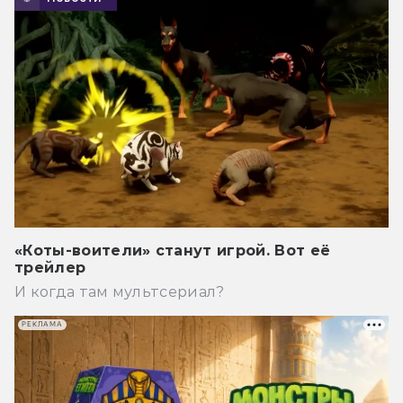
«Коты-воители» станут игрой. Вот её
трейлер
И когда там мультсериал?
РЕКЛАМА