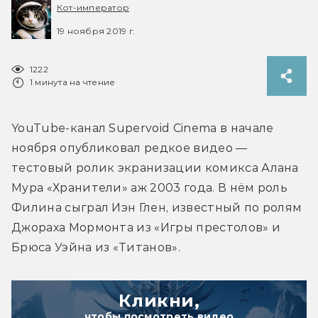
Кот-император
19 ноября 2019 г.
1222
1 минута на чтение
YouTube-канал Supervoid Cinema в начале 
ноября опубликовал редкое видео — 
тестовый ролик экранизации комикса Алана 
Мура «Хранители» аж 2003 года. В нём роль 
Филина сыграл Иэн Глен, известный по ролям 
Джораха Мормонта из «Игры престолов» и 
Брюса Уэйна из «Титанов».
Кликни,
чтобы посмотреть видео