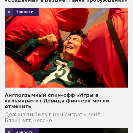
«Созданный в Бездне: Тайна пробуждения»
Новости
Англоязычный спин-офф «Игры в
кальмара» от Дэвида Финчера могли
отменить
Должна ли была в нем сыграть Кейт
Бланшетт, неясно.
Новости