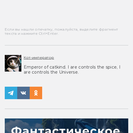
Если вы нашли опечатку, пожалуйста, выделите фрагмент
текста и нажмите Ctrl+Enter.
Кот-император
Emperor of catkind. I are controls the spice, I
are controls the Universe.