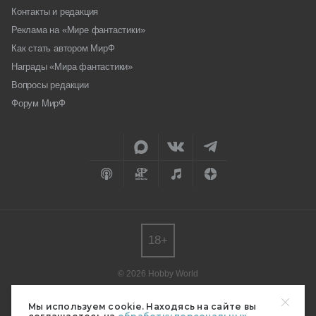
Контакты и редакция
Реклама на «Мире фантастики»
Как стать автором МирФ
Награды «Мира фантастики»
Вопросы редакции
Форум МирФ
18+
© 2026 Hobby World
Любое использование материалов допускается только с согласия
редакции.
Мы используем cookie. Находясь на сайте вы