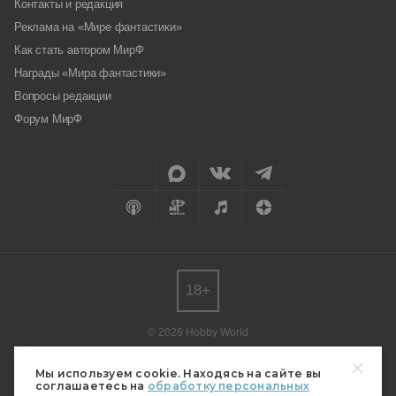
Контакты и редакция
Реклама на «Мире фантастики»
Как стать автором МирФ
Награды «Мира фантастики»
Вопросы редакции
Форум МирФ
18+
© 2026 Hobby World
Любое использование материалов допускается только с согласия
редакции.
Мы используем cookie. Находясь на сайте вы
соглашаетесь на
обработку персональных
Мнение авторов может не совпадать с мнением редакции.