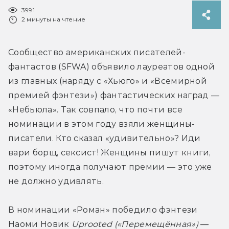
3991
2 минуты на чтение
Сообщество американских писателей-
фантастов (SFWA) объявило лауреатов одной 
из главных (наряду с «Хьюго» и «Всемирной 
премией фэнтези») фантастических наград — 
«Небьюла». Так совпало, что почти все 
номинации в этом году взяли женщины-
писатели. Кто сказал «удивительно»? Иди 
вари борщ, сексист! Женщины пишут книги, 
поэтому иногда получают премии — это уже 
не должно удивлять.
В номинации «Роман» победило фэнтези 
Наоми Новик 
Uprooted («Перемещённая»)
 — 