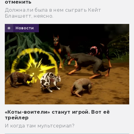
отменить
Должна ли была в нем сыграть Кейт
Бланшетт, неясно.
Новости
«Коты-воители» станут игрой. Вот её
трейлер
И когда там мультсериал?