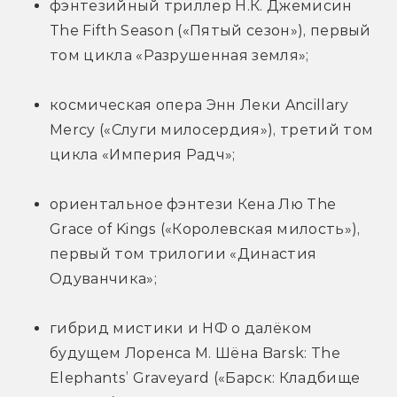
фэнтезийный триллер Н.К. Джемисин 
The Fifth Season («Пятый сезон»), первый 
том цикла «Разрушенная земля»;
космическая опера Энн Леки Ancillary 
Mercy («Слуги милосердия»), третий том 
цикла «Империя Радч»;
ориентальное фэнтези Кена Лю The 
Grace of Kings («Королевская милость»), 
первый том трилогии «Династия 
Одуванчика»;
гибрид мистики и НФ о далёком 
будущем Лоренса М. Шёна Barsk: The 
Elephants’ Graveyard («Барск: Кладбище 