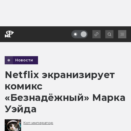
Новости
Netflix экранизирует
комикс
«Безнадёжный» Марка
Уэйда
Кот-император