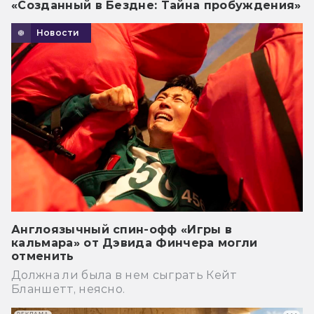
«Созданный в Бездне: Тайна пробуждения»
Новости
Англоязычный спин-офф «Игры в
кальмара» от Дэвида Финчера могли
отменить
Должна ли была в нем сыграть Кейт
Бланшетт, неясно.