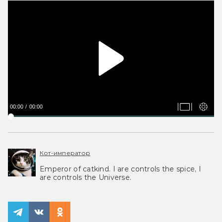
00:00
00:00
Кот-император
Emperor of catkind. I are controls the spice, I
are controls the Universe.