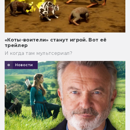
«Коты-воители» станут игрой. Вот её
трейлер
И когда там мультсериал?
Новости