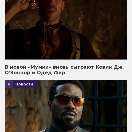
В новой «Мумии» вновь сыграют Кевин Дж.
О’Коннор и Одед Фер
Новости