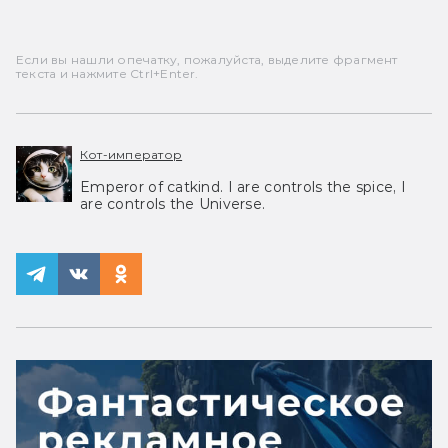
Если вы нашли опечатку, пожалуйста, выделите фрагмент
текста и нажмите Ctrl+Enter.
Кот-император
Emperor of catkind. I are controls the spice, I
are controls the Universe.