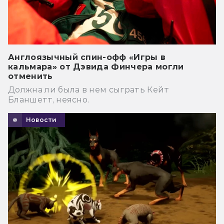
Англоязычный спин-офф «Игры в
кальмара» от Дэвида Финчера могли
отменить
Должна ли была в нем сыграть Кейт
Бланшетт, неясно.
Новости