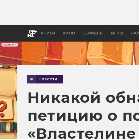
Какие
авгус
апока
детск
КНИГИ
КИНО
СЕРИАЛЫ
ИГРЫ
НА
РЕКЛАМА
Новости
Никакой обн
петицию о п
«Властелине