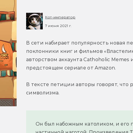
Кот-император
7 июня 2021 г.
В сети набирает популярность новая пе
поклонники книг и фильмов «Властелин
авторством аккаунта Cathoholic Memes 
предстоящем сериале от Amazon.
В тексте петиции авторы говорят, что 
символизма.
Он был набожным католиком, и его 
частичной наготой. Произведения Т