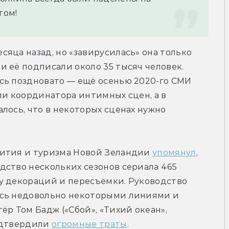
том!
яца назад, но «завирусилась» она только 
 её подписали около 35 тысяч человек. 
Правда, «Католические мемы» схватились поздновато — ещё осенью 2020-го СМИ 
ли координатора интимных сцен, а в 
лось, что в некоторых сценах нужно 
ития и туризма Новой Зеландии 
упомянул
, 
ство нескольких сезонов сериала 465 
миллионов долларов, включая установку декораций и пересъёмки. Руководство 
ось недовольно некоторыми линиями и 
р Том Бадж («Сбой», «Тихий океан», 
одтвердили 
огромные траты
.