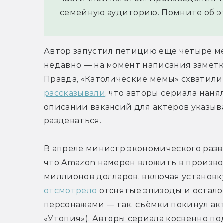
семейную аудиторию. Помните об э
Автор запустил петицию ещё четыре мес
недавно — на момент написания заметки
рассказывали
, что авторы сериала наня
описании вакансий для актёров указыва
раздеваться.
В апреле министр экономического разв
что Amazon намерен вложить в производ
отсмотрело
 отснятые эпизоды и остал
персонажами — так, съёмки покинул актё
«Утопия»). Авторы сериала косвенно п