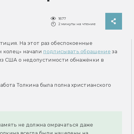
1877
2 минуты на чтение
тиция. На этот раз обеспокоенные 
 колец» начали 
подписывать обращение
 за 
из США о недопустимости обнажёнки в 
работа Толкина была полна христианского 
память не должна омрачаться даже 
олкина всегда были нацелены на 