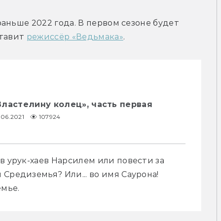
аньше 2022 года. В первом сезоне будет 
тавит 
режиссёр «Ведьмака»
.
ластелину колец», часть первая
.06.2021
107924
в урук-хаев Нарсилем или повести за 
Средиземья? Или... во имя Саурона! 
мье.