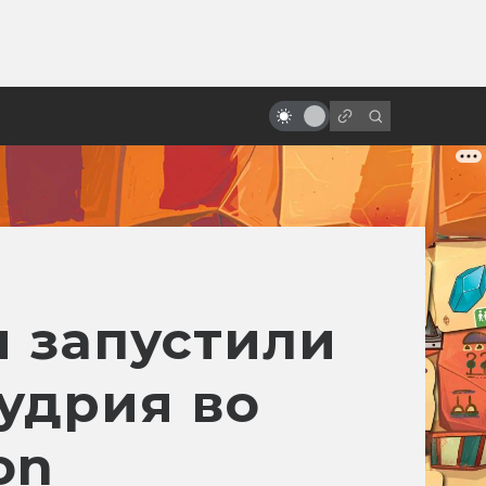
ы»:
«Бегущий по лезвию»: история
ыло
великого фильма, который
никто не понял
 запустили
удрия во
on