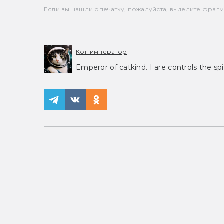
Если вы нашли опечатку, пожалуйста, выделите фрагмен
Кот-император
Emperor of catkind. I are controls the spi