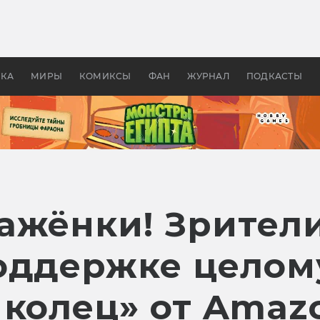
 фильмы смотреть в
Как создавались «Страшил
те 2026? В мире —
фильм, без которого не б
липсис, в России —
бы «Властелина колец»
ие комедии
УКА
МИРЫ
КОМИКСЫ
ФАН
ЖУРНАЛ
ПОДКАСТЫ
ажёнки! Зрители
оддержке целом
 колец» от Amaz