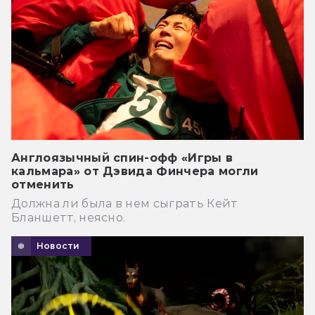
Англоязычный спин-офф «Игры в
кальмара» от Дэвида Финчера могли
отменить
Должна ли была в нем сыграть Кейт
Бланшетт, неясно.
Новости