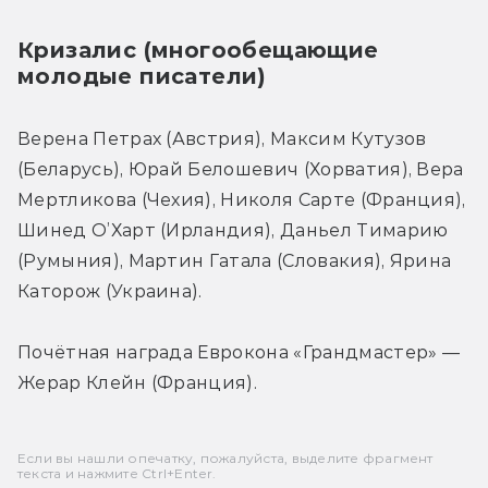
Кризалис (многообещающие 
молодые писатели)
Верена Петрах (Австрия), Максим Кутузов 
(Беларусь), Юрай Белошевич (Хорватия), Вера 
Мертликова (Чехия), Николя Сарте (Франция), 
Шинед О’Харт (Ирландия), Даньел Тимарию 
(Румыния), Мартин Гатала (Словакия), Ярина 
Каторож (Украина).
Почётная награда Еврокона «Грандмастер» — 
Жерар Клейн (Франция).
Если вы нашли опечатку, пожалуйста, выделите фрагмент
текста и нажмите Ctrl+Enter.