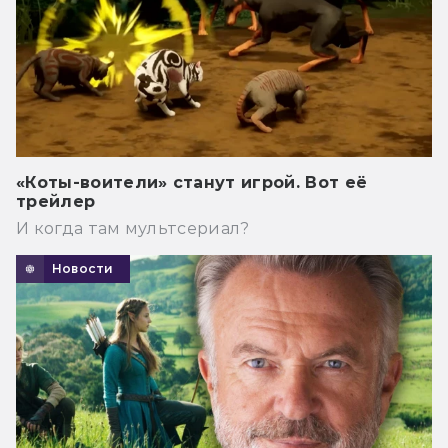
«Коты-воители» станут игрой. Вот её
трейлер
И когда там мультсериал?
Новости